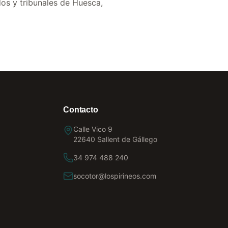
dos y tribunales de Huesca,
Contacto
Calle Vico 9
22640 Sallent de Gállego
34 974 488 240
socotor@lospirineos.com