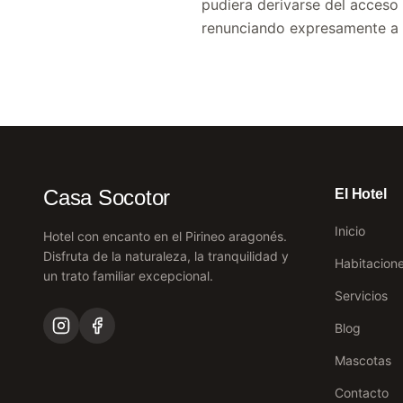
pudiera derivarse del acceso 
renunciando expresamente a c
Casa Socotor
El Hotel
Inicio
Hotel con encanto en el Pirineo aragonés.
Disfruta de la naturaleza, la tranquilidad y
Habitacion
un trato familiar excepcional.
Servicios
Blog
Mascotas
Contacto